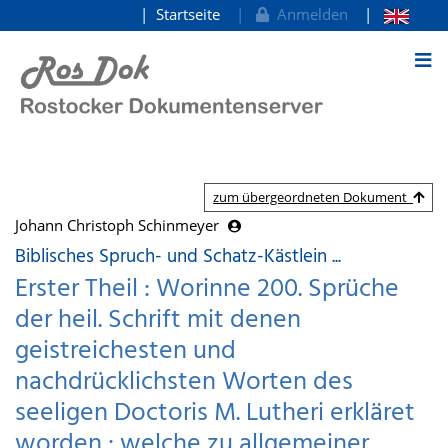
Startseite
Anmelden
zum Inhalt
zum übergeordneten Dokument
Johann Christoph Schinmeyer
Biblisches Spruch- und Schatz-Kästlein ...
Erster Theil : Worinne 200. Sprüche
der heil. Schrift mit denen
geistreichesten und
nachdrücklichsten Worten des
seeligen Doctoris M. Lutheri erkläret
worden : welche zu allgemeiner