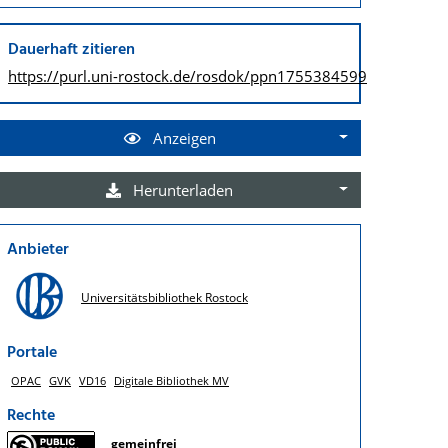
Dauerhaft zitieren
https://purl.uni-rostock.de/
rosdok/ppn1755384599
Anzeigen
Herunterladen
Anbieter
Universitätsbibliothek Rostock
Portale
OPAC
GVK
VD16
Digitale Bibliothek MV
Rechte
gemeinfrei