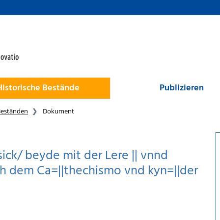
Historische Bestände
Publizieren
Beständen
Dokument
ick/ beyde mit der Lere || vnnd
ith dem Ca=||thechismo vnd kyn=||der