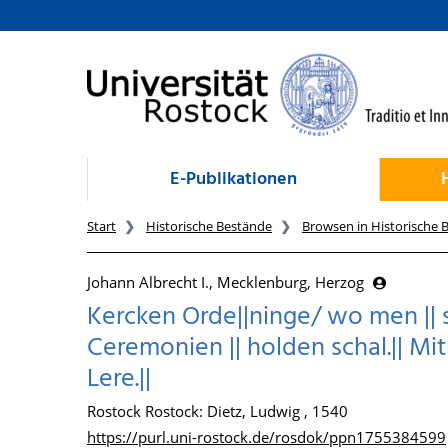
zum Inhalt
E-Publikationen
Start
Historische Bestände
Browsen in Historische 
Johann Albrecht I., Mecklenburg, Herzog
Kercken Orde||ninge/ wo men || s
Ceremonien || holden schal.|| M
Lere.||
Rostock Rostock: Dietz, Ludwig , 1540
https://purl.uni-rostock.de/rosdok/ppn1755384599