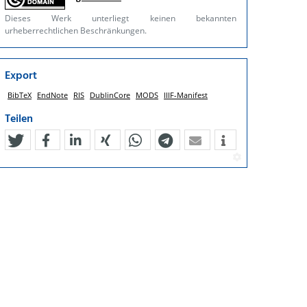
Dieses Werk unterliegt keinen bekannten
urheberrechtlichen Beschränkungen.
Export
BibTeX
EndNote
RIS
DublinCore
MODS
IIIF-Manifest
Teilen
tweet
teilen
mitteilen
teilen
teilen
teilen
mail