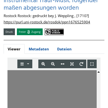
Instrumental Traur-Music folgender
maßen abgesungen worden
Rostock Rostock: gedruckt bey J. Weppling , [1710?]
https://purl.uni-rostock.de/rosdok/ppn1676525904
Druck
Freier
Zugang
Viewer
Metadaten
Dateien