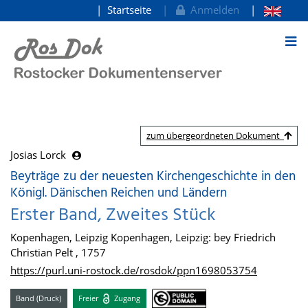
Startseite
Anmelden
zum Inhalt
zum übergeordneten Dokument
Josias Lorck
Beyträge zu der neuesten Kirchengeschichte in den
Königl. Dänischen Reichen und Ländern
Erster Band, Zweites Stück
Kopenhagen, Leipzig Kopenhagen, Leipzig: bey Friedrich
Christian Pelt , 1757
https://purl.uni-rostock.de/rosdok/ppn1698053754
Band (Druck)
Freier
Zugang