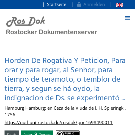
Startseite
Anmelden
zum Inhalt
Horden De Rogativa Y Peticion, Para
orar y para rogar, al Senhor, para
tiempo de teramoto, o temblor de
tierra, y segun se há oydo, la
indignacion de Ds. se experimentó ...
Hamburg Hamburg: en Caza de la Viuda de I. H. Spieringk ,
1756
https://purl.uni-rostock.de/rosdok/ppn1698490011
Druck
Freier
Zugang