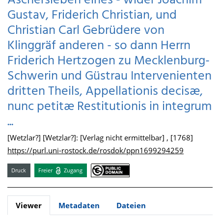
Aschersleben eines - wider Joachim
Gustav, Friderich Christian, und
Christian Carl Gebrüdere von
Klinggräf anderen - so dann Herrn
Friderich Hertzogen zu Mecklenburg-
Schwerin und Güstrau Intervenienten
dritten Theils, Appellationis decisæ,
nunc petitæ Restitutionis in integrum
...
[Wetzlar?] [Wetzlar?]: [Verlag nicht ermittelbar] , [1768]
https://purl.uni-rostock.de/rosdok/ppn1699294259
Druck
Freier
Zugang
Viewer
Metadaten
Dateien