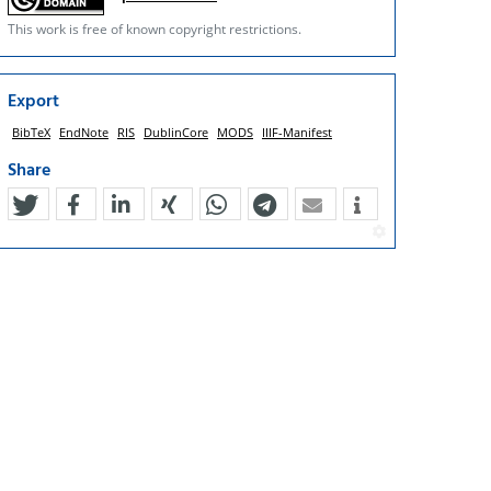
This work is free of known copyright restrictions.
Export
BibTeX
EndNote
RIS
DublinCore
MODS
IIIF-Manifest
Share
tweet
teilen
mitteilen
teilen
teilen
teilen
mail