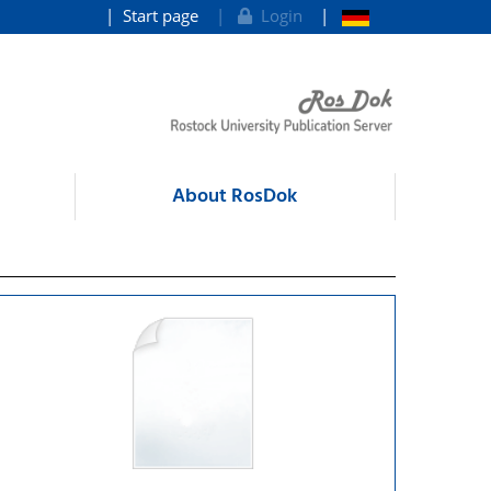
Start page
Login
About RosDok