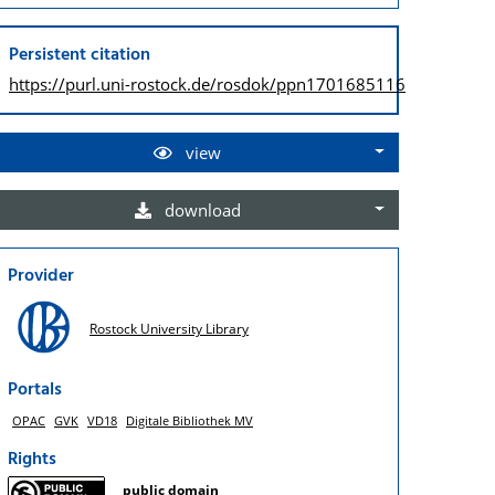
Persistent citation
https://purl.uni-rostock.de/
rosdok/ppn1701685116
view
download
Provider
Rostock University Library
Portals
OPAC
GVK
VD18
Digitale Bibliothek MV
Rights
public domain