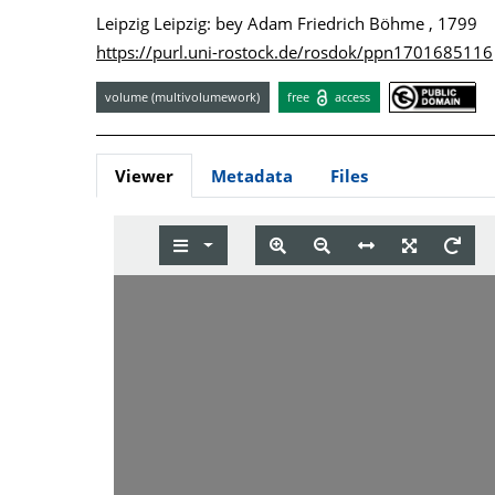
Leipzig Leipzig: bey Adam Friedrich Böhme , 1799
https://purl.uni-rostock.de/rosdok/ppn1701685116
volume (multivolumework)
free
access
Viewer
Metadata
Files