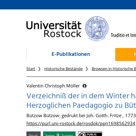
zum Inhalt
E-Publikationen
Start
Historische Bestände
Browsen in Historische 
Valentin Christoph Möller
Verzeichniß der in dem Winter h
Herzoglichen Paedagogio zu Bü
Bützow Bützow: gedrukt bei Joh. Gotth. Fritze , 1773
https://purl.uni-rostock.de/rosdok/ppn1698562934
Druck
Freier
Zugang