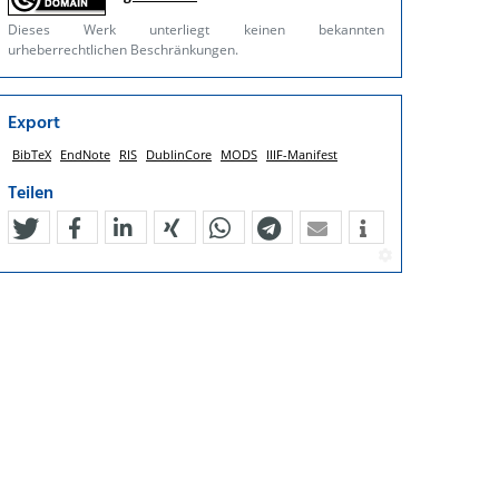
Dieses Werk unterliegt keinen bekannten
urheberrechtlichen Beschränkungen.
Export
BibTeX
EndNote
RIS
DublinCore
MODS
IIIF-Manifest
Teilen
tweet
teilen
mitteilen
teilen
teilen
teilen
mail