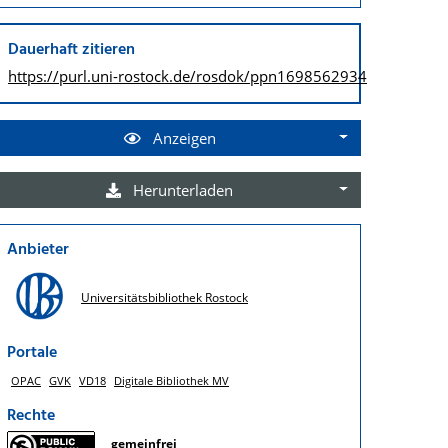
Dauerhaft zitieren
https://purl.uni-rostock.de/
rosdok/ppn1698562934
Anzeigen
Herunterladen
Anbieter
Universitätsbibliothek Rostock
Portale
OPAC
GVK
VD18
Digitale Bibliothek MV
Rechte
gemeinfrei