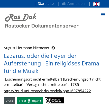
Startseite
Anmelden
zum Inhalt
August Hermann Niemeyer
Lazarus, oder die Feyer der
Auferstehung : Ein religiöses Drama
für die Musik
[Erscheinungsort nicht ermittelbar] [Erscheinungsort nicht
ermittelbar]: [Verlag nicht ermittelbar] , 1785
https://purl.uni-rostock.de/rosdok/ppn1697854222
Druck
Freier
Zugang