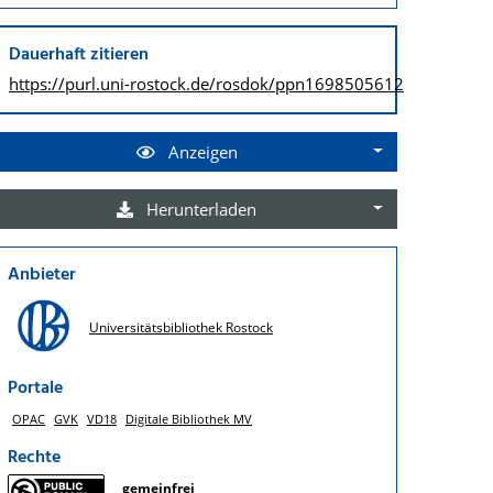
Dauerhaft zitieren
https://purl.uni-rostock.de/
rosdok/ppn1698505612
Anzeigen
Herunterladen
Anbieter
Universitätsbibliothek Rostock
Portale
OPAC
GVK
VD18
Digitale Bibliothek MV
Rechte
gemeinfrei