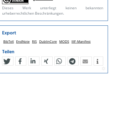
Dieses Werk unterliegt keinen bekannten
urheberrechtlichen Beschränkungen.
Export
BibTeX
EndNote
RIS
DublinCore
MODS
IIIF-Manifest
Teilen
tweet
teilen
mitteilen
teilen
teilen
teilen
mail