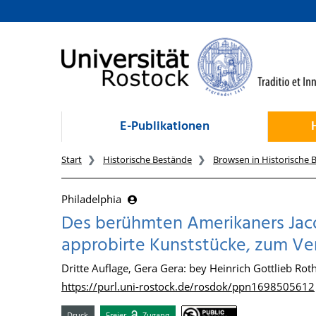
zum Inhalt
E-Publikationen
Start
Historische Bestände
Browsen in Historische 
Philadelphia
Des berühmten Amerikaners Jaco
approbirte Kunststücke, zum V
Dritte Auflage, Gera Gera: bey Heinrich Gottlieb Rot
https://purl.uni-rostock.de/rosdok/ppn1698505612
Druck
Freier
Zugang