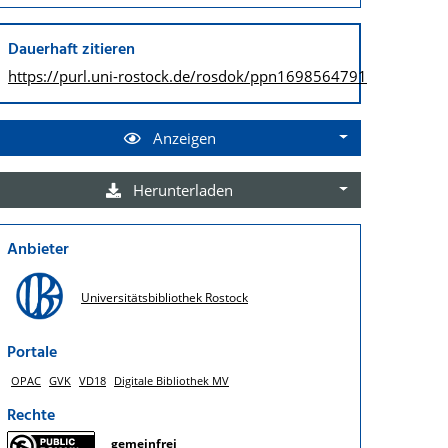
Dauerhaft zitieren
https://purl.uni-rostock.de/
rosdok/ppn1698564791
Anzeigen
Herunterladen
Anbieter
Universitätsbibliothek Rostock
Portale
OPAC
GVK
VD18
Digitale Bibliothek MV
Rechte
gemeinfrei