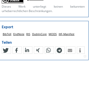
Dieses Werk unterliegt keinen bekannten
urheberrechtlichen Beschränkungen.
Export
BibTeX
EndNote
RIS
DublinCore
MODS
IIIF-Manifest
Teilen
tweet
teilen
mitteilen
teilen
teilen
teilen
mail