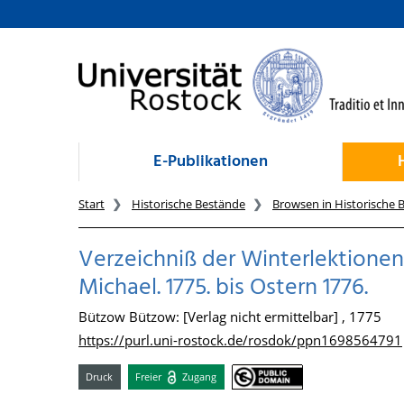
zum Inhalt
E-Publikationen
Start
Historische Bestände
Browsen in Historische 
Verzeichniß der Winterlektione
Michael. 1775. bis Ostern 1776.
Bützow Bützow: [Verlag nicht ermittelbar] , 1775
https://purl.uni-rostock.de/rosdok/ppn1698564791
Druck
Freier
Zugang