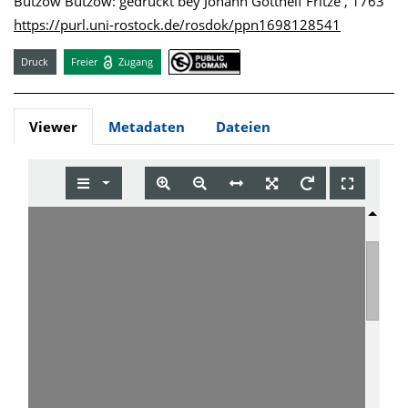
Bützow Bützow: gedruckt bey Johann Gotthelf Fritze , 1763
https://purl.uni-rostock.de/rosdok/ppn1698128541
Druck
Freier
Zugang
Viewer
Metadaten
Dateien