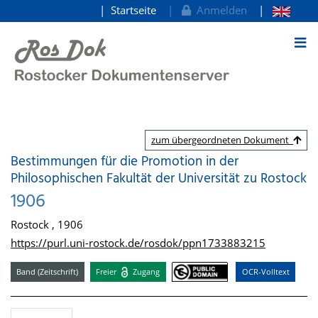
Startseite
Anmelden
zum Inhalt
zum übergeordneten Dokument
Bestimmungen für die Promotion in der
Philosophischen Fakultät der Universität zu Rostock
1906
Rostock , 1906
https://purl.uni-rostock.de/rosdok/ppn1733883215
Band (Zeitschrift)
Freier
Zugang
OCR-Volltext