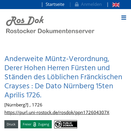
Startseite
Anmelden
zum Inhalt
Anderweite Müntz-Verordnung,
Derer Hohen Herren Fürsten und
Ständen des Löblichen Fränckischen
Crayses : De Dato Nürnberg 15ten
Aprilis 1726.
[Nürnberg?] , 1726
https://purl.uni-rostock.de/rosdok/ppn172604307X
Druck
Freier
Zugang