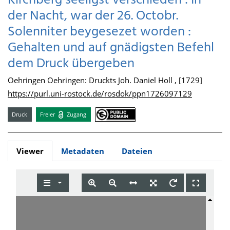
Kirchberg seeligst verschieden : In
der Nacht, war der 26. Octobr.
Solenniter beygesezet worden :
Gehalten und auf gnädigsten Befehl
dem Druck übergeben
Oehringen Oehringen: Druckts Joh. Daniel Holl , [1729]
https://purl.uni-rostock.de/rosdok/ppn1726097129
Druck
Freier
Zugang
Viewer
Metadaten
Dateien