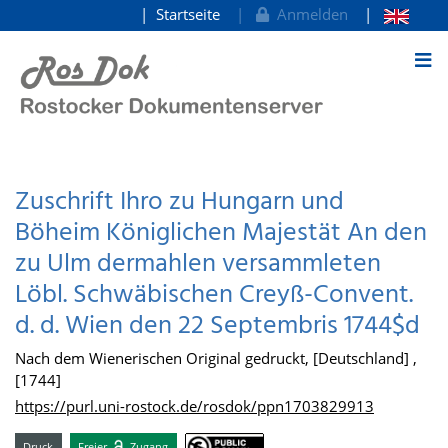
Startseite
Anmelden
zum Inhalt
Zuschrift Ihro zu Hungarn und
Böheim Königlichen Majestät An den
zu Ulm dermahlen versammleten
Löbl. Schwäbischen Creyß-Convent.
d. d. Wien den 22 Septembris 1744$d
Nach dem Wienerischen Original gedruckt, [Deutschland] ,
[1744]
https://purl.uni-rostock.de/rosdok/ppn1703829913
Druck
Freier
Zugang