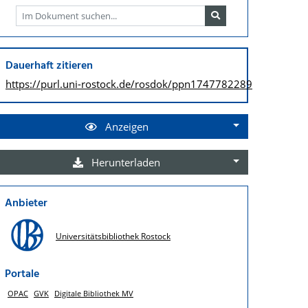
Dauerhaft zitieren
https://purl.uni-rostock.de/
rosdok/ppn1747782289
Anzeigen
Herunterladen
Anbieter
Universitätsbibliothek Rostock
Portale
OPAC
GVK
Digitale Bibliothek MV