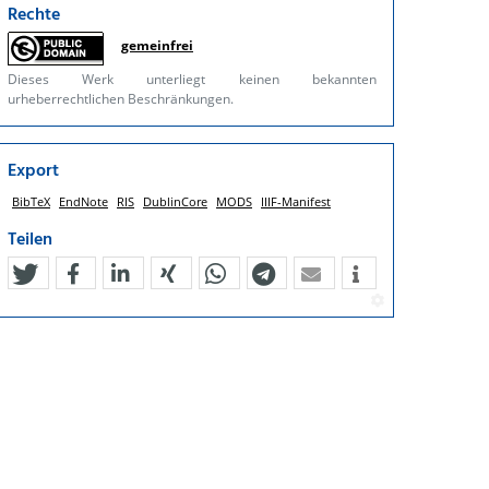
Rechte
gemeinfrei
Dieses Werk unterliegt keinen bekannten
urheberrechtlichen Beschränkungen.
Export
BibTeX
EndNote
RIS
DublinCore
MODS
IIIF-Manifest
Teilen
tweet
teilen
mitteilen
teilen
teilen
teilen
mail