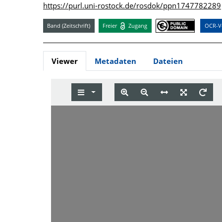
https://purl.uni-rostock.de/rosdok/ppn1747782289
Band (Zeitschrift)
Freier
Zugang
OCR-Vo
Viewer
Metadaten
Dateien