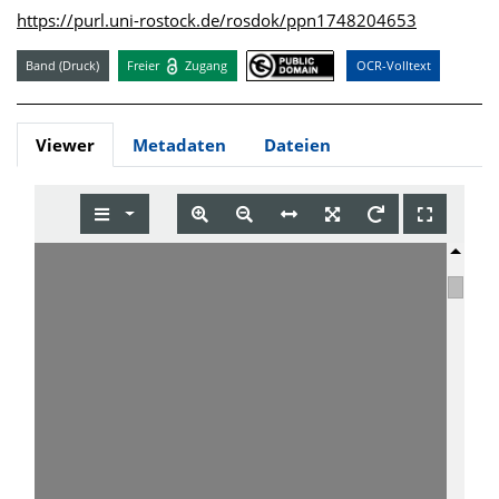
https://purl.uni-rostock.de/rosdok/ppn1748204653
Band (Druck)
Freier
Zugang
OCR-Volltext
Viewer
Metadaten
Dateien