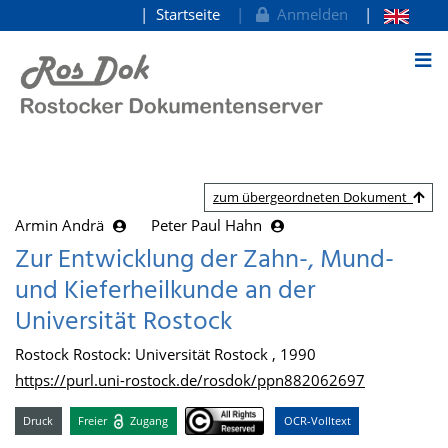
Startseite
Anmelden
zum Inhalt
zum übergeordneten Dokument
Armin Andrä
Peter Paul Hahn
Zur Entwicklung der Zahn-, Mund-
und Kieferheilkunde an der
Universität Rostock
Rostock Rostock: Universität Rostock , 1990
https://purl.uni-rostock.de/rosdok/ppn882062697
Druck
Freier
Zugang
OCR-Volltext