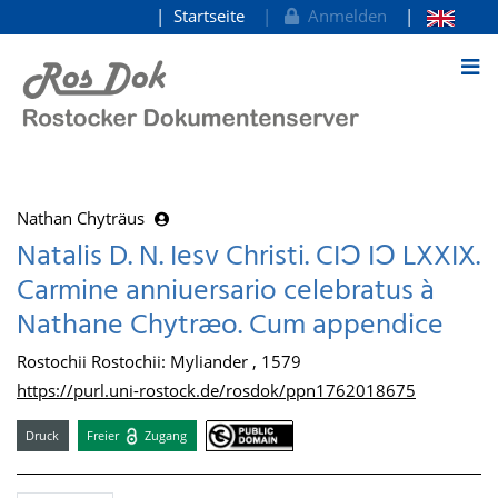
Startseite
Anmelden
zum Inhalt
Nathan Chyträus
Natalis D. N. Iesv Christi. CIƆ IƆ LXXIX.
Carmine anniuersario celebratus à
Nathane Chytræo. Cum appendice
Rostochii Rostochii: Myliander , 1579
https://purl.uni-rostock.de/rosdok/ppn1762018675
Druck
Freier
Zugang