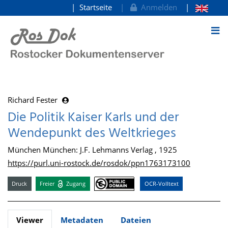
Startseite
Anmelden
zum Inhalt
Richard Fester
Die Politik Kaiser Karls und der
Wendepunkt des Weltkrieges
München München: J.F. Lehmanns Verlag , 1925
https://purl.uni-rostock.de/rosdok/ppn1763173100
Druck
Freier
Zugang
OCR-Volltext
Viewer
Metadaten
Dateien