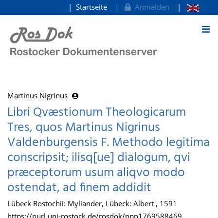
Startseite
Anmelden
zum Inhalt
Martinus Nigrinus
Libri Qvæstionum Theologicarum
Tres, quos Martinus Nigrinus
Valdenburgensis F. Methodo legitima
conscripsit; ilisq[ue] dialogum, qvi
præceptorum usum aliqvo modo
ostendat, ad finem addidit
Lübeck Rostochii: Myliander, Lübeck: Albert , 1591
https://purl.uni-rostock.de/rosdok/ppn1769588469