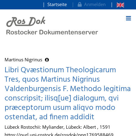
Startseite
Anmelden
zum Inhalt
Martinus Nigrinus
Libri Qvæstionum Theologicarum
Tres, quos Martinus Nigrinus
Valdenburgensis F. Methodo legitima
conscripsit; ilisq[ue] dialogum, qvi
præceptorum usum aliqvo modo
ostendat, ad finem addidit
Lübeck Rostochii: Myliander, Lübeck: Albert , 1591
https://purl.uni-rostock.de/rosdok/ppn1769588469