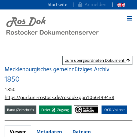
Startseite
Anmelden
zum Inhalt
zum übergeordneten Dokument
Mecklenburgisches gemeinnütziges Archiv
1850
1850
https://purl.uni-rostock.de/rosdok/ppn1066499438
Band (Zeitschrift)
Freier
Zugang
OCR-Volltext
Viewer
Metadaten
Dateien