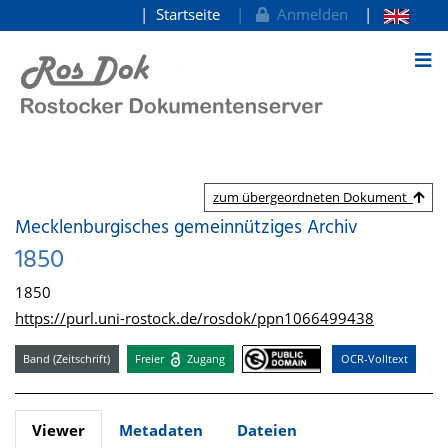
Startseite
Anmelden
zum Inhalt
zum übergeordneten Dokument
Mecklenburgisches gemeinnütziges Archiv
1850
1850
https://purl.uni-rostock.de/rosdok/ppn1066499438
Band (Zeitschrift)
Freier
Zugang
OCR-Volltext
Viewer
Metadaten
Dateien