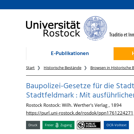
zum Inhalt
E-Publikationen
Start
Historische Bestände
Browsen in Historische 
Baupolizei-Gesetze für die Stad
Stadtfeldmark : Mit ausführlich
Rostock Rostock: Wilh. Werther's Verlag , 1894
https://purl.uni-rostock.de/rosdok/ppn1761224271
Druck
Freier
Zugang
OCR-Volltext