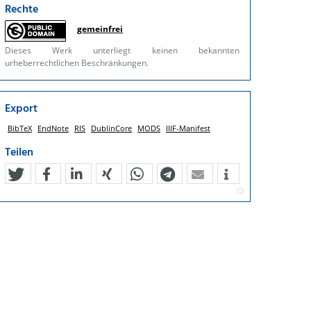
Rechte
gemeinfrei
Dieses Werk unterliegt keinen bekannten
urheberrechtlichen Beschränkungen.
Export
BibTeX
EndNote
RIS
DublinCore
MODS
IIIF-Manifest
Teilen
tweet
teilen
mitteilen
teilen
teilen
teilen
mail