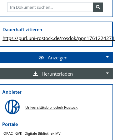
Dauerhaft zitieren
https://purl.uni-rostock.de/
rosdok/ppn1761224271
Anzeigen
Herunterladen
Anbieter
Universitätsbibliothek Rostock
Portale
OPAC
GVK
Digitale Bibliothek MV