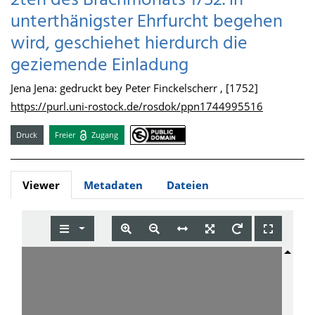
2ten des Brachmonats 1752. in
unterthänigster Ehrfurcht begehen
wird, geschiehet hierdurch die
geziemende Einladung
Jena Jena: gedruckt bey Peter Finckelscherr , [1752]
https://purl.uni-rostock.de/rosdok/ppn1744995516
Druck
Freier
Zugang
Viewer
Metadaten
Dateien