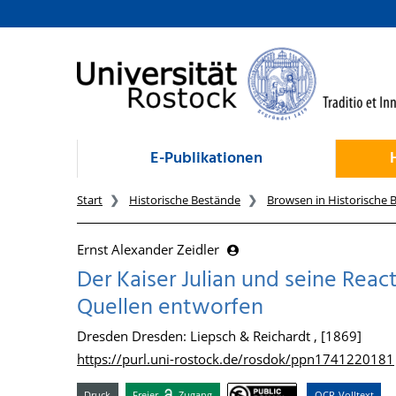
zum Inhalt
E-Publikationen
Start
Historische Bestände
Browsen in Historische 
Ernst Alexander Zeidler
Der Kaiser Julian und seine Reac
Quellen entworfen
Dresden Dresden: Liepsch & Reichardt , [1869]
https://purl.uni-rostock.de/rosdok/ppn1741220181
Druck
Freier
Zugang
OCR-Volltext