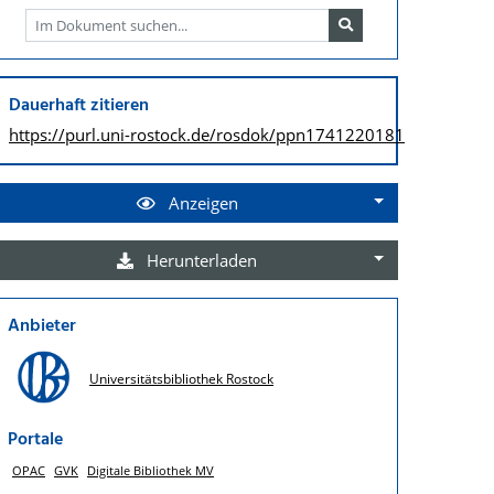
Dauerhaft zitieren
https://purl.uni-rostock.de/
rosdok/ppn1741220181
Anzeigen
Herunterladen
Anbieter
Universitätsbibliothek Rostock
Portale
OPAC
GVK
Digitale Bibliothek MV