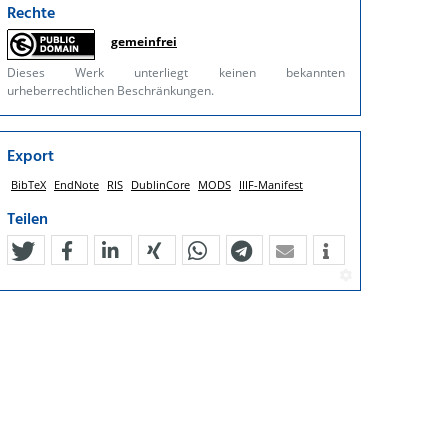
Rechte
gemeinfrei
Dieses Werk unterliegt keinen bekannten
urheberrechtlichen Beschränkungen.
Export
BibTeX
EndNote
RIS
DublinCore
MODS
IIIF-Manifest
Teilen
tweet
teilen
mitteilen
teilen
teilen
teilen
mail