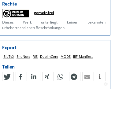
Rechte
gemeinfrei
Dieses Werk unterliegt keinen bekannten
urheberrechtlichen Beschränkungen.
Export
BibTeX
EndNote
RIS
DublinCore
MODS
IIIF-Manifest
Teilen
tweet
teilen
mitteilen
teilen
teilen
teilen
mail