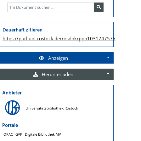
Dauerhaft zitieren
https://purl.uni-rostock.de/
rosdok/ppn1031747575
Anzeigen
Herunterladen
Anbieter
Universitätsbibliothek Rostock
Portale
OPAC
GVK
Digitale Bibliothek MV