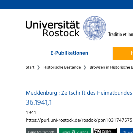
zum Inhalt
E-Publikationen
Start
Historische Bestände
Browsen in Historische 
Mecklenburg : Zeitschrift des Heimatbunde
36.1941,1
1941
https://purl.uni-rostock.de/rosdok/ppn1031747575
Band (Zeitschrift)
Freier
Zugang
OCR-Vo