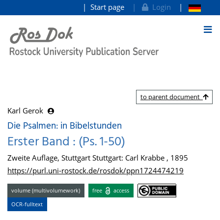
Start page
Login
goto contents
to parent document
Karl Gerok
Die Psalmen: in Bibelstunden
Erster Band : (Ps. 1-50)
Zweite Auflage, Stuttgart Stuttgart: Carl Krabbe , 1895
https://purl.uni-rostock.de/rosdok/ppn1724474219
volume (multivolumework)
free
access
OCR-fulltext