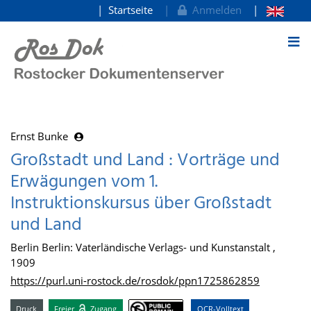
Startseite
Anmelden
zum Inhalt
Ernst Bunke
Großstadt und Land : Vorträge und
Erwägungen vom 1.
Instruktionskursus über Großstadt
und Land
Berlin Berlin: Vaterländische Verlags- und Kunstanstalt ,
1909
https://purl.uni-rostock.de/rosdok/ppn1725862859
Druck
Freier
Zugang
OCR-Volltext