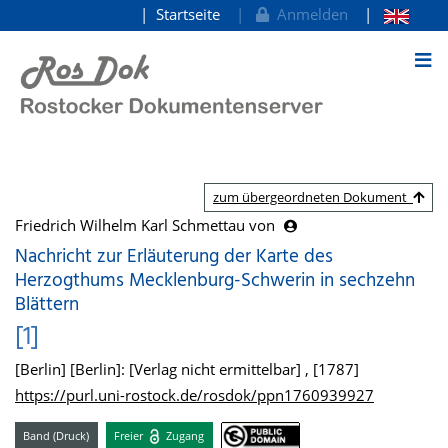
Startseite
Anmelden
zum Inhalt
zum übergeordneten Dokument
Friedrich Wilhelm Karl Schmettau von
Nachricht zur Erläuterung der Karte des
Herzogthums Mecklenburg-Schwerin in sechzehn
Blättern
[1]
[Berlin] [Berlin]: [Verlag nicht ermittelbar] , [1787]
https://purl.uni-rostock.de/rosdok/ppn1760939927
Band (Druck)
Freier
Zugang