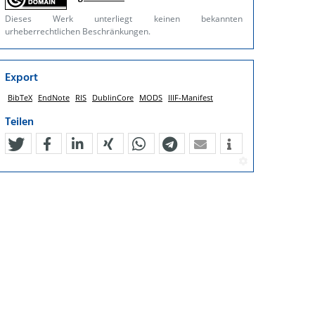
Dieses Werk unterliegt keinen bekannten
urheberrechtlichen Beschränkungen.
Export
BibTeX
EndNote
RIS
DublinCore
MODS
IIIF-Manifest
Teilen
tweet
teilen
mitteilen
teilen
teilen
teilen
mail