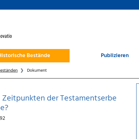
Historische Bestände
Publizieren
Beständen
Dokument
en Zeitpunkten der Testamentserbe
se?
792