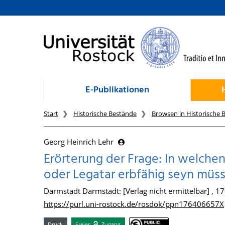
zum Inhalt
E-Publikationen
Start
Historische Bestände
Browsen in Historische 
Georg Heinrich Lehr
Erörterung der Frage: In welch
oder Legatar erbfähig seyn müs
Darmstadt Darmstadt: [Verlag nicht ermittelbar] , 1
https://purl.uni-rostock.de/rosdok/ppn176406657X
Druck
Freier
Zugang