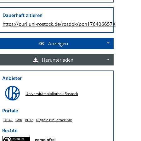
Dauerhaft zitieren
https://purl.uni-rostock.de/
rosdok/ppn176406657X
Anzeigen
Herunterladen
Anbieter
Universitätsbibliothek Rostock
Portale
OPAC
GVK
VD18
Digitale Bibliothek MV
Rechte
gemeinfrei