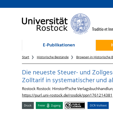
zum Inhalt
E-Publikationen
Start
Historische Bestände
Browsen in Historische 
Die neueste Steuer- und Zollge
Zolltarif in systematischer und
Rostock Rostock: Hinstorff'sche Verlagsbuchhandlun
https://purl.uni-rostock.de/rosdok/ppn1761214381
Druck
Freier
Zugang
OCR-Volltext