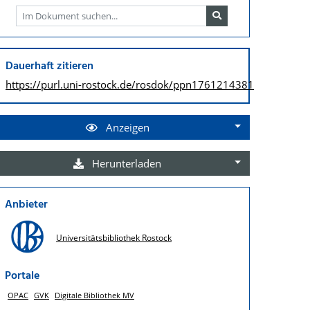
Dauerhaft zitieren
https://purl.uni-rostock.de/
rosdok/ppn1761214381
Anzeigen
Herunterladen
Anbieter
Universitätsbibliothek Rostock
Portale
OPAC
GVK
Digitale Bibliothek MV