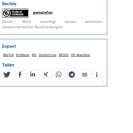
Rechte
gemeinfrei
Dieses Werk unterliegt keinen bekannten
urheberrechtlichen Beschränkungen.
Export
BibTeX
EndNote
RIS
DublinCore
MODS
IIIF-Manifest
Teilen
tweet
teilen
mitteilen
teilen
teilen
teilen
mail