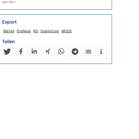
werden.
Export
BibTeX
EndNote
RIS
DublinCore
MODS
Teilen
tweet
teilen
mitteilen
teilen
teilen
teilen
mail