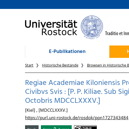
zum Inhalt
E-Publikationen
Start
Historische Bestände
Browsen in Historische 
Regiae Academiae Kiloniensis Pr
Civibvs Svis : [P. P. Kiliae. Sub S
Octobris MDCCLXXXV.]
[Kiel] , [MDCCLXXXV.]
https://purl.uni-rostock.de/rosdok/ppn1727343484