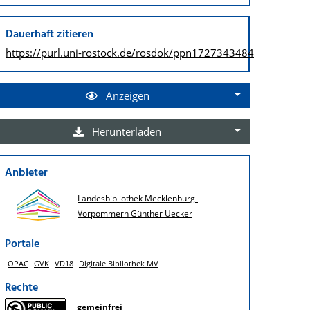
Dauerhaft zitieren
https://purl.uni-rostock.de/
rosdok/ppn1727343484
Anzeigen
Herunterladen
Anbieter
Landesbibliothek Mecklenburg-
Vorpommern Günther Uecker
Portale
OPAC
GVK
VD18
Digitale Bibliothek MV
Rechte
gemeinfrei