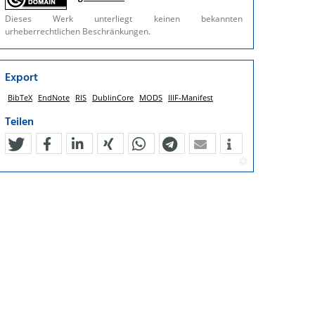
Dieses Werk unterliegt keinen bekannten
urheberrechtlichen Beschränkungen.
Export
BibTeX
EndNote
RIS
DublinCore
MODS
IIIF-Manifest
Teilen
tweet
teilen
mitteilen
teilen
teilen
teilen
mail