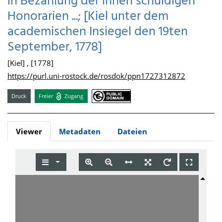
in Bezahlung der ihnen schuldigen
Honorarien ...; [Kiel unter dem
academischen Insiegel den 19ten
September, 1778]
[Kiel] , [1778]
https://purl.uni-rostock.de/rosdok/ppn1727312872
Druck
Freier
Zugang
Viewer
Metadaten
Dateien