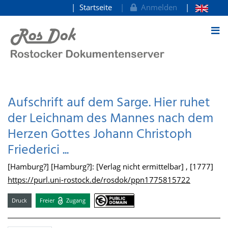
Startseite
Anmelden
zum Inhalt
Aufschrift auf dem Sarge. Hier ruhet
der Leichnam des Mannes nach dem
Herzen Gottes Johann Christoph
Friederici ...
[Hamburg?] [Hamburg?]: [Verlag nicht ermittelbar] , [1777]
https://purl.uni-rostock.de/rosdok/ppn1775815722
Druck
Freier
Zugang