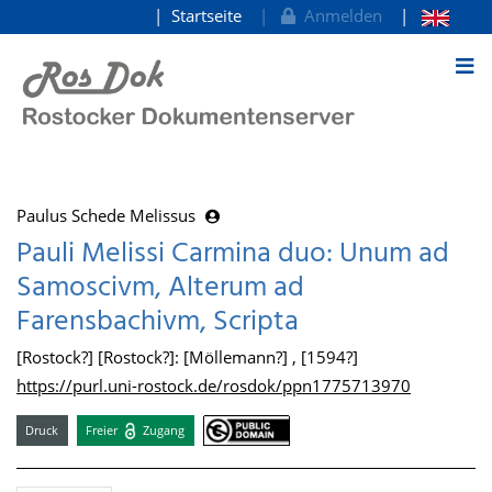
Startseite
Anmelden
zum Inhalt
Paulus Schede Melissus
Pauli Melissi Carmina duo: Unum ad
Samoscivm, Alterum ad
Farensbachivm, Scripta
[Rostock?] [Rostock?]: [Möllemann?] , [1594?]
https://purl.uni-rostock.de/rosdok/ppn1775713970
Druck
Freier
Zugang