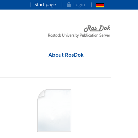
Start page
Login
About RosDok