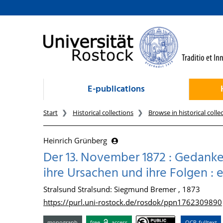
goto contents
E-publications
Start
Historical collections
Browse in historical colle
Heinrich Grünberg
Der 13. November 1872 : Gedanke
ihre Ursachen und ihre Folgen : 
Stralsund Stralsund: Siegmund Bremer , 1873
https://purl.uni-rostock.de/rosdok/ppn1762309890
monograph
free
access
OCR-fulltext