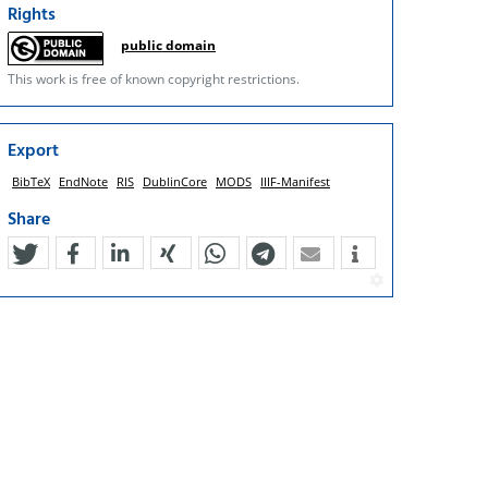
Rights
public domain
This work is free of known copyright restrictions.
Export
BibTeX
EndNote
RIS
DublinCore
MODS
IIIF-Manifest
Share
tweet
teilen
mitteilen
teilen
teilen
teilen
mail