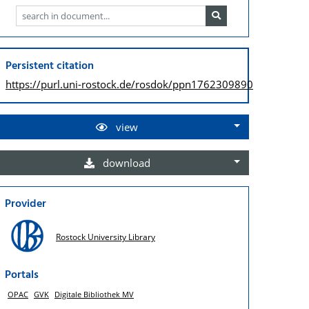
Persistent citation
https://purl.uni-rostock.de/
rosdok/ppn1762309890
view
download
Provider
Rostock University Library
Portals
OPAC
GVK
Digitale Bibliothek MV