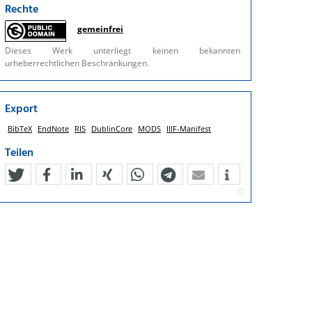
Rechte
gemeinfrei
Dieses Werk unterliegt keinen bekannten
urheberrechtlichen Beschränkungen.
Export
BibTeX
EndNote
RIS
DublinCore
MODS
IIIF-Manifest
Teilen
tweet
teilen
mitteilen
teilen
teilen
teilen
mail