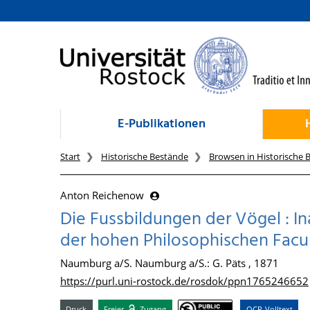
zum Inhalt
E-Publikationen
Start
Historische Bestände
Browsen in Historische 
Anton Reichenow
Die Fussbildungen der Vögel : In
der hohen Philosophischen Facul
Naumburg a/S. Naumburg a/S.: G. Päts , 1871
https://purl.uni-rostock.de/rosdok/ppn1765246652
Druck
Freier
Zugang
OCR-Volltext