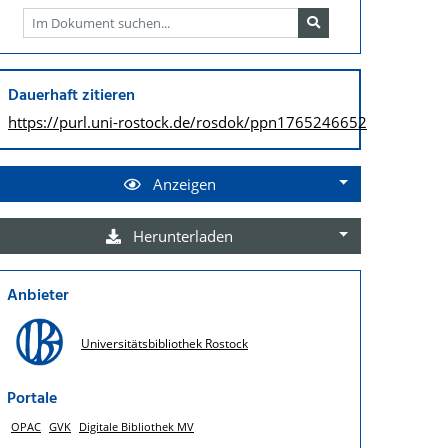
Dauerhaft zitieren
https://purl.uni-rostock.de/
rosdok/ppn1765246652
Anzeigen
Herunterladen
Anbieter
Universitätsbibliothek Rostock
Portale
OPAC
GVK
Digitale Bibliothek MV