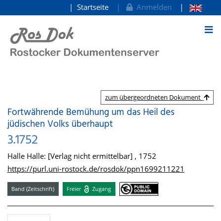
Startseite
Anmelden
zum Inhalt
zum übergeordneten Dokument
Fortwährende Bemühung um das Heil des
jüdischen Volks überhaupt
3.1752
Halle Halle: [Verlag nicht ermittelbar] , 1752
https://purl.uni-rostock.de/rosdok/ppn1699211221
Band (Zeitschrift)
Freier
Zugang