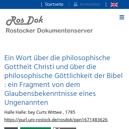
Startseite
Anmelden
zum Inhalt
Ein Wort über die philosophische
Gottheit Christi und über die
philosophische Göttlichkeit der Bibel
: ein Fragment von dem
Glaubensbekenntnisse eines
Ungenannten
Halle Halle: bey Curts Wittwe , 1785
https://purl.uni-rostock.de/rosdok/ppn1671483626