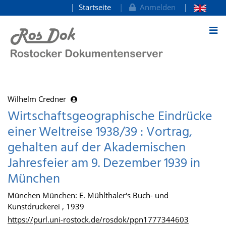
Startseite
Anmelden
zum Inhalt
Wilhelm Credner
Wirtschaftsgeographische Eindrücke
einer Weltreise 1938/39 : Vortrag,
gehalten auf der Akademischen
Jahresfeier am 9. Dezember 1939 in
München
München München: E. Mühlthaler's Buch- und
Kunstdruckerei , 1939
https://purl.uni-rostock.de/rosdok/ppn1777344603