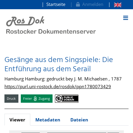
Startseite
Anmelden
zum Inhalt
Gesänge aus dem Singspiele: Die
Entführung aus dem Serail
Hamburg Hamburg: gedruckt bey J. M. Michaelsen , 1787
https://purl.uni-rostock.de/rosdok/ppn1780073429
Druck
Freier
Zugang
Viewer
Metadaten
Dateien