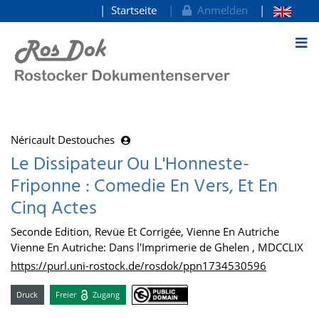
Startseite
Anmelden
zum Inhalt
Néricault Destouches
Le Dissipateur Ou L'Honneste-
Friponne : Comedie En Vers, Et En
Cinq Actes
Seconde Edition, Revüe Et Corrigée, Vienne En Autriche
Vienne En Autriche: Dans l'Imprimerie de Ghelen , MDCCLIX
https://purl.uni-rostock.de/rosdok/ppn1734530596
Druck
Freier
Zugang