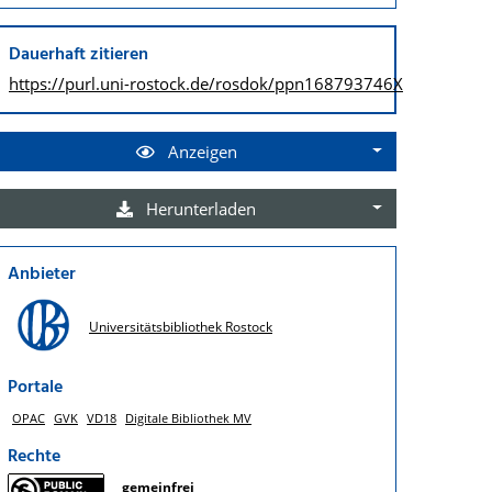
Dauerhaft zitieren
https://purl.uni-rostock.de/
rosdok/ppn168793746X
Anzeigen
Herunterladen
Anbieter
Universitätsbibliothek Rostock
Portale
OPAC
GVK
VD18
Digitale Bibliothek MV
Rechte
gemeinfrei