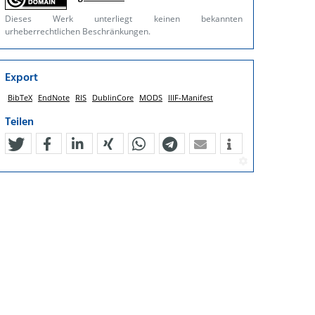
Dieses Werk unterliegt keinen bekannten
urheberrechtlichen Beschränkungen.
Export
BibTeX
EndNote
RIS
DublinCore
MODS
IIIF-Manifest
Teilen
tweet
teilen
mitteilen
teilen
teilen
teilen
mail