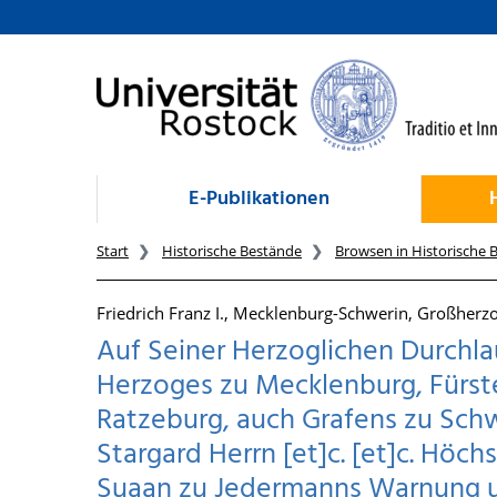
zum Inhalt
E-Publikationen
Start
Historische Bestände
Browsen in Historische 
Friedrich Franz I., Mecklenburg-Schwerin, Großherz
Auf Seiner Herzoglichen Durchla
Herzoges zu Mecklenburg, Fürs
Ratzeburg, auch Grafens zu Sch
Stargard Herrn [et]c. [et]c. Höc
Suaan zu Jedermanns Warnung u