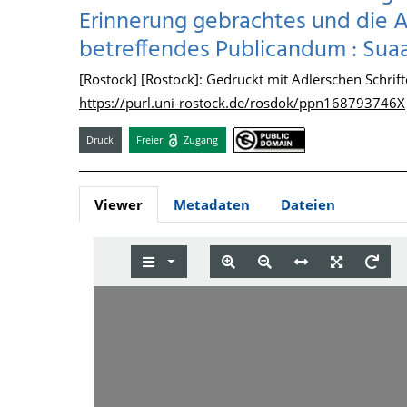
Erinnerung gebrachtes und die
betreffendes Publicandum : Su
[Rostock] [Rostock]: Gedruckt mit Adlerschen Schrift
https://purl.uni-rostock.de/rosdok/ppn168793746X
Druck
Freier
Zugang
Viewer
Metadaten
Dateien