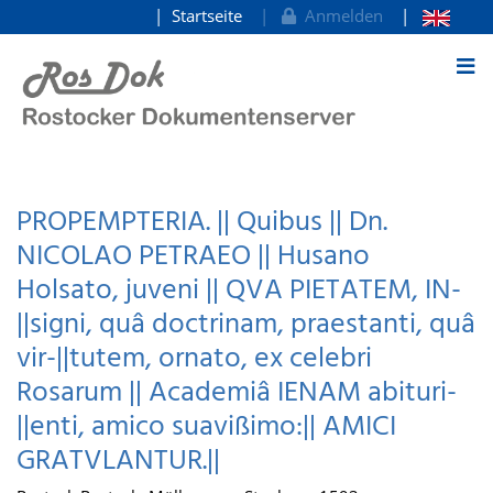
Startseite
Anmelden
zum Inhalt
PROPEMPTERIA. || Quibus || Dn.
NICOLAO PETRAEO || Husano
Holsato, juveni || QVA PIETATEM, IN-
||signi, quâ doctrinam, praestanti, quâ
vir-||tutem, ornato, ex celebri
Rosarum || Academiâ IENAM abituri-
||enti, amico suavißimo:|| AMICI
GRATVLANTUR.||