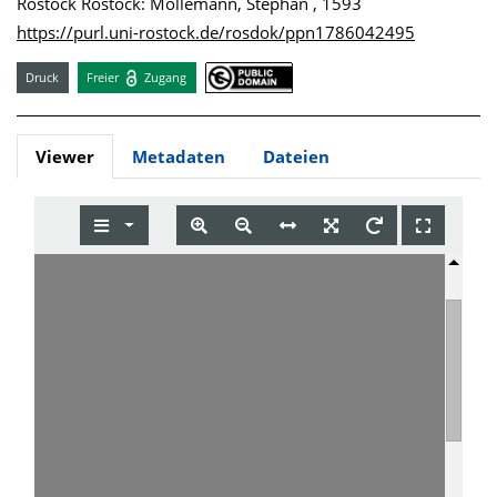
Rostock Rostock: Möllemann, Stephan , 1593
https://purl.uni-rostock.de/rosdok/ppn1786042495
Druck
Freier
Zugang
Viewer
Metadaten
Dateien