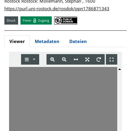
Rostock Rostock: Möllemann, Stephan , 1600
https://purl.uni-rostock.de/rosdok/ppn1786871343
Druck
Freier
Zugang
Viewer
Metadaten
Dateien