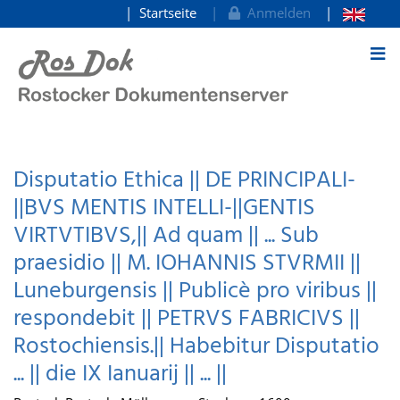
Startseite
Anmelden
zum Inhalt
Disputatio Ethica || DE PRINCIPALI-
||BVS MENTIS INTELLI-||GENTIS
VIRTVTIBVS,|| Ad quam || ... Sub
praesidio || M. IOHANNIS STVRMII ||
Luneburgensis || Publicè pro viribus ||
respondebit || PETRVS FABRICIVS ||
Rostochiensis.|| Habebitur Disputatio
... || die IX Ianuarij || ... ||