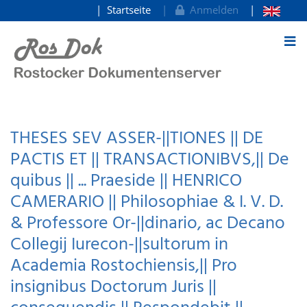
Startseite
Anmelden
zum Inhalt
THESES SEV ASSER-||TIONES || DE
PACTIS ET || TRANSACTIONIBVS,|| De
quibus || ... Praeside || HENRICO
CAMERARIO || Philosophiae & I. V. D.
& Professore Or-||dinario, ac Decano
Collegij Iurecon-||sultorum in
Academia Rostochiensis,|| Pro
insignibus Doctorum Juris ||